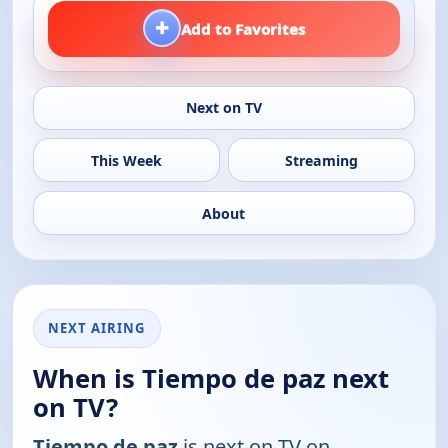
+
Add to Favorites
Next on TV
This Week
Streaming
About
NEXT AIRING
When is Tiempo de paz next
on TV?
Tiempo de paz
is next on TV on