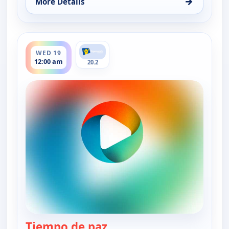
→
More Details
for Tiempo de paz, Sun 16, 10:00 pm
ends 12:30 am
WED 19
12:00 am
20.2
Tiempo de paz
— Tiempo de paz