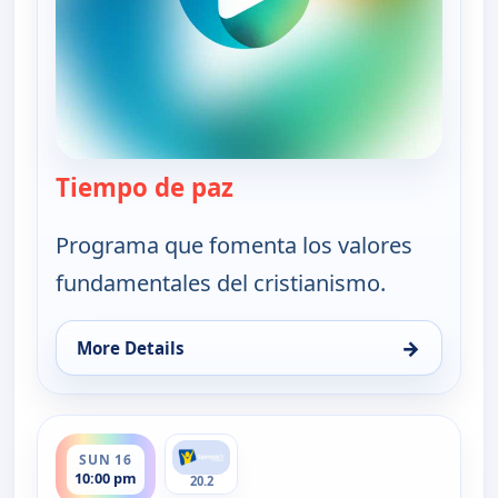
Tiempo de paz
— Tiempo de paz
Programa que fomenta los valores
fundamentales del cristianismo.
→
More Details
for Tiempo de paz, Sat 15, 10:30 pm
ends 10:30 pm
SUN 16
10:00 pm
20.2