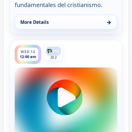
fundamentales del cristianismo.
→
More Details
for Tiempo de paz, Sun 9, 10:00 pm
ends 12:30 am
WED 12
12:00 am
20.2