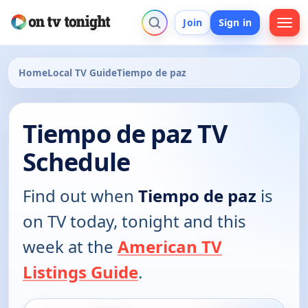
Join
Sign in
Home
Local TV Guide
Tiempo de paz
Tiempo de paz TV
Schedule
Find out when
Tiempo de paz
is
on TV today, tonight and this
week at the
American TV
Listings Guide
.