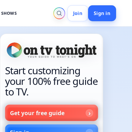
Join
Sign in
V SHOWS
Start customizing
your 100% free guide
to TV.
Get your free guide