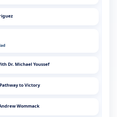
riguez
dad
th Dr. Michael Youssef
-Pathway to Victory
h Andrew Wommack