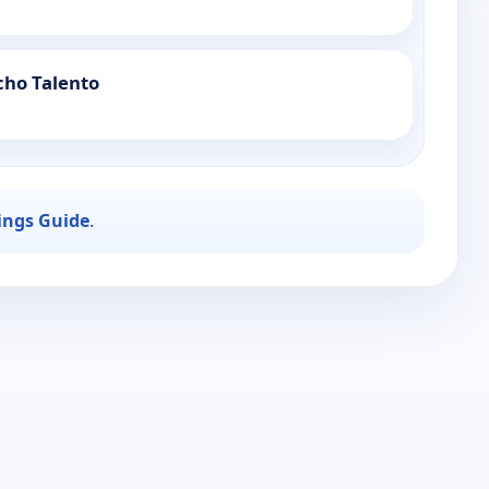
cho Talento
ings Guide
.