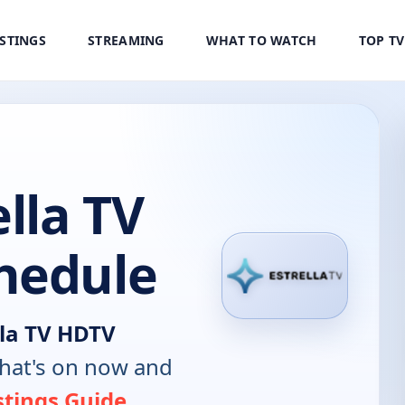
ISTINGS
STREAMING
WHAT TO WATCH
TOP T
lla TV
hedule
la TV HDTV
hat's on now and
stings Guide
.