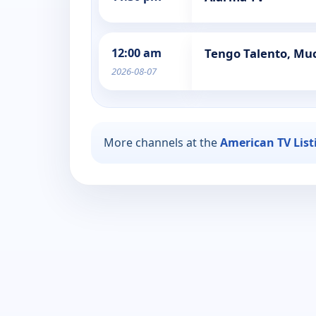
12:00 am
Tengo Talento, Mu
2026-08-07
More channels at the
American TV List