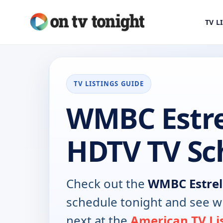
TV L
TV LISTINGS GUIDE
WMBC Estre
HDTV TV Sc
Check out the
WMBC Estrel
schedule tonight and see w
next at the
American TV Li