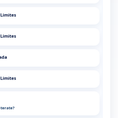
 Limites
 Limites
ada
 Limites
iterate?