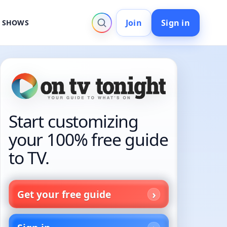
Join
Sign in
V SHOWS
Start customizing
your 100% free guide
to TV.
Get your free guide