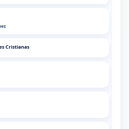
uez
es Cristianas