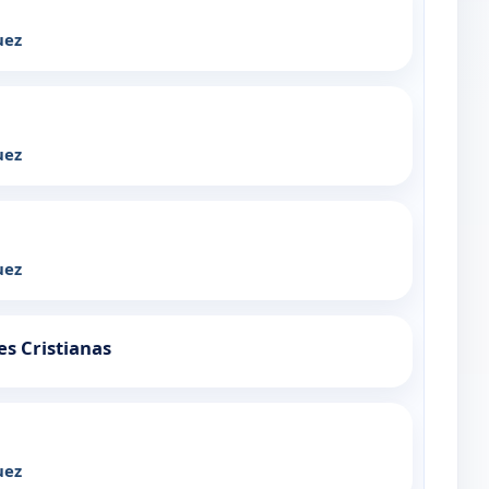
uez
uez
uez
es Cristianas
uez