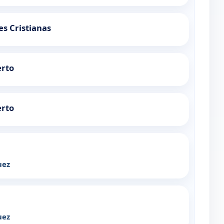
es Cristianas
erto
erto
uez
uez