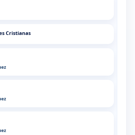
es Cristianas
uez
uez
uez