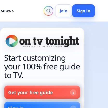
Join
Sign in
V SHOWS
Start customizing
your 100% free guide
to TV.
Get your free guide