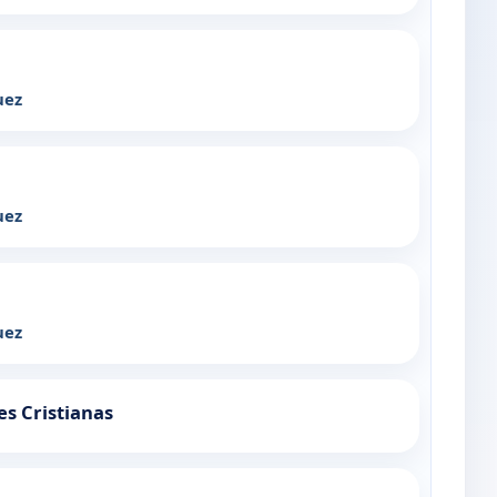
uez
uez
uez
es Cristianas