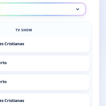
TV SHOW
es Cristianas
erto
erto
es Cristianas