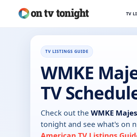
TV L
TV LISTINGS GUIDE
WMKE Maje
TV Schedul
Check out the
WMKE Majes
tonight and see what's on 
American TV Listings Guid