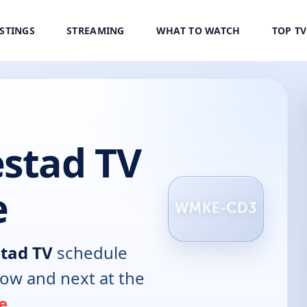
ISTINGS
STREAMING
WHAT TO WATCH
TOP T
stad TV
e
tad TV
schedule
now and next at the
e
.