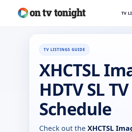
TV L
TV LISTINGS GUIDE
XHCTSL Im
HDTV SL TV
Schedule
Check out the
XHCTSL Ima