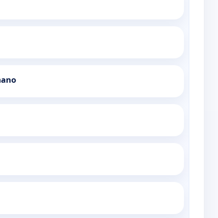
mano
n