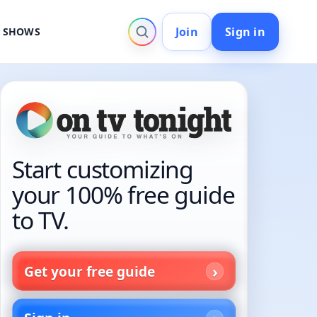
Join
Sign in
V SHOWS
Start customizing
your 100% free guide
to TV.
Get your free guide