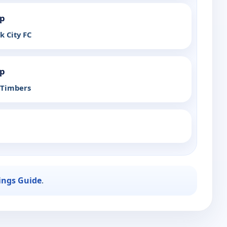
up
k City FC
up
 Timbers
ings Guide
.