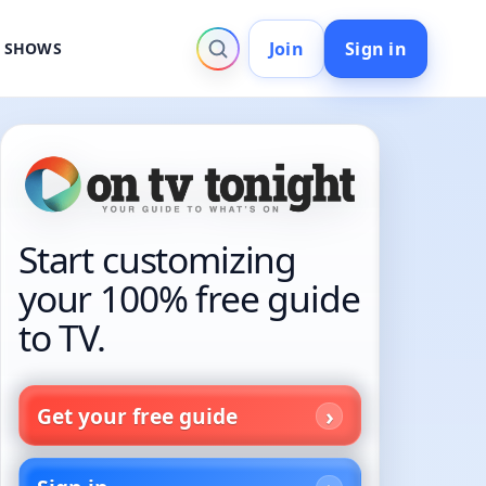
Join
Sign in
V SHOWS
Start customizing
your 100% free guide
to TV.
Get your free guide