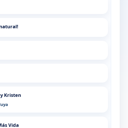
enatural!
 y Kristen
Tuya
Más Vida