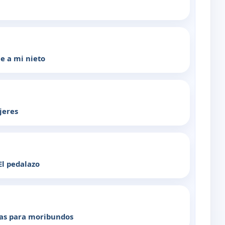
ue a mi nieto
jeres
El pedalazo
das para moribundos