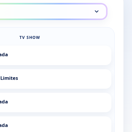
TV SHOW
ada
 Limites
ada
ada