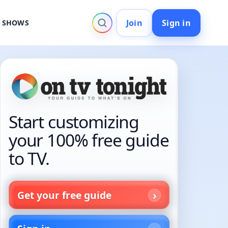
Join
Sign in
V SHOWS
Start customizing
your 100% free guide
to TV.
Get your free guide