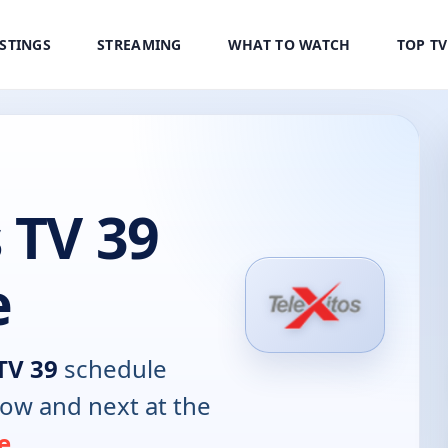
ISTINGS
STREAMING
WHAT TO WATCH
TOP T
 TV 39
e
TV 39
schedule
now and next at the
e
.