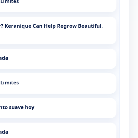
 Limites
r? Keranique Can Help Regrow Beautiful,
ada
 Limites
to suave hoy
ada