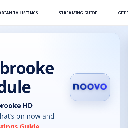
DIAN TV LISTINGS
STREAMING GUIDE
GET 
rbrooke
dule
brooke HD
hat's on now and
stings Guide