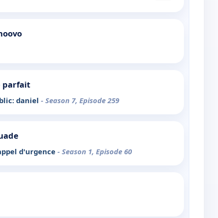
 noovo
 parfait
lic: daniel
- Season 7, Episode 259
ouade
'appel d'urgence
- Season 1, Episode 60