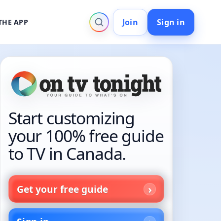
Join
Sign in
THE APP
Start customizing
your 100% free guide
to TV in Canada.
Get your free guide