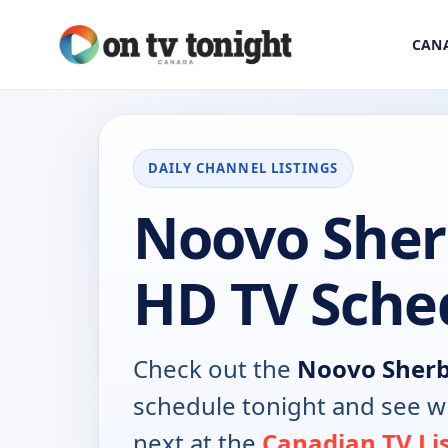
CANA
DAILY CHANNEL LISTINGS
Noovo She
HD TV Sche
Check out the
Noovo Sher
schedule tonight and see w
next at the
Canadian TV Li